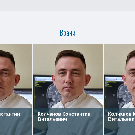
Врачи
нстантин
Колчанов Константин
Колчанов 
Витальевич
Витальеви