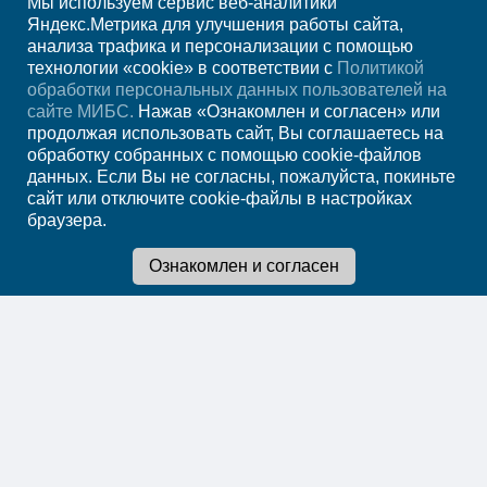
Мы используем сервис веб-аналитики
+7 (3452) 53 13-62
Яндекс.Метрика для улучшения работы сайта,
анализа трафика и персонализации с помощью
ежедн. 7.00-23.00
технологии «cookie» в соответствии с
Политикой
обработки персональных данных пользователей на
Регион
Тюмень
сайте МИБС.
Нажав «Ознакомлен и согласен» или
продолжая использовать сайт, Вы соглашаетесь на
обработку собранных с помощью cookie-файлов
Записаться на
данных. Если Вы не согласны, пожалуйста, покиньте
сайт или отключите cookie-файлы в настройках
прием
браузера.
Мы в социальных сетях