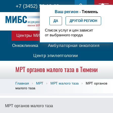
+7 (3452) 53 13-62
Ваш регион -
Тюмень
ДА
ДРУГОЙ РЕГИОН
Список услуг и цен зависит
от выбранного города
Центры МИБС
Протонная терапия
Онкоклиника
Амбулаторная онкология
Центр эпилептологии
МРТ органов малого таза в Тюмени
Главная
МРТ
МРТ малого таза
МРТ органов
малого таза
МРТ органов малого таза