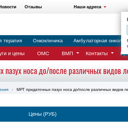
Новости
Отзывы
Наши адреса
я терапия
Онкоклиника
Амбулаторная онколог
уги и цены
ОМС
ВМП
Контакты
Вр
х пазух носа до/после различных видов л
чения
МРТ придаточных пазух носа до/после различных видов л
Цены (РУБ)