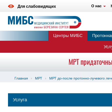
О нас
Для слабовидящих
Центры МИБС
Протонна
Усл
МРТ придаточны
Главная
МРТ
МРТ до-после протонно-лучевого ле
Услуга