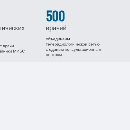
500
гических
врачей
объединены
телерадиологической сетью
т врачи
с единым консультационным
клиники МИБС
центром