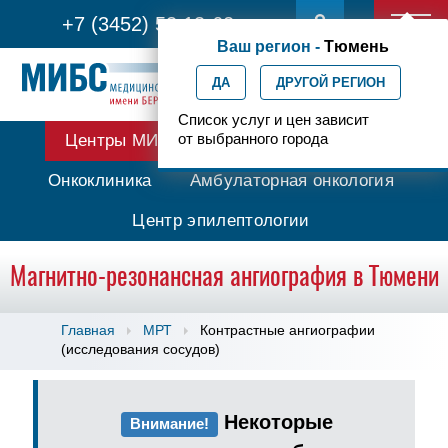
+7 (3452) 53 13-62
Ваш регион -
Тюмень
ДА
ДРУГОЙ РЕГИОН
Список услуг и цен зависит
от выбранного города
Центры МИБС
Протонная терапия
Онкоклиника
Амбулаторная онкология
Центр эпилептологии
Магнитно-резонансная ангиография в Тюмени
Главная
МРТ
Контрастные ангиографии
(исследования сосудов)
Некоторые
Внимание!