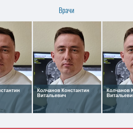
Врачи
нстантин
Колчанов Константин
Колчанов 
Витальевич
Витальеви