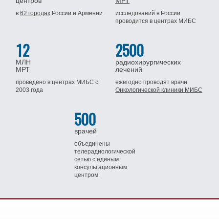
центров
МРТ
в
62 городах
России
и Армении
исследований в России
проводится
в центрах МИБС
12
2500
МЛН
радиохирургических
МРТ
лечений
проведено в центрах МИБС
с
ежегодно проводят врачи
2003 года
Онкологической клиники МИБС
500
врачей
объединены
телерадиологической
сетью
с единым
консультационным
центром