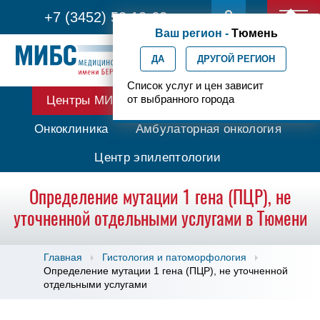
+7 (3452) 53 13-62
Ваш регион -
Тюмень
ДА
ДРУГОЙ РЕГИОН
Список услуг и цен зависит
от выбранного города
Центры МИБС
Протонная терапия
Онкоклиника
Амбулаторная онкология
Центр эпилептологии
Определение мутации 1 гена (ПЦР), не
уточненной отдельными услугами в Тюмени
Главная
Гистология и патоморфология
Определение мутации 1 гена (ПЦР), не уточненной
отдельными услугами